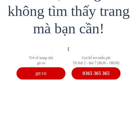
không tìm thấy trang
mà bạn cần!
{
Trở về trang chủ
Gọi hỗ trợ miễn phí
gtr.vn
Từ thứ 2 - thứ 7 (8h30 - 18h30)
gtr.vn
0365 365 365