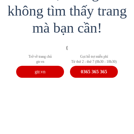
không tìm thấy trang
mà bạn cần!
{
Trở về trang chủ
Gọi hỗ trợ miễn phí
gtr.vn
Từ thứ 2 - thứ 7 (8h30 - 18h30)
gtr.vn
0365 365 365