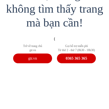
không tìm thấy trang
mà bạn cần!
{
Trở về trang chủ
Gọi hỗ trợ miễn phí
gtr.vn
Từ thứ 2 - thứ 7 (8h30 - 18h30)
gtr.vn
0365 365 365