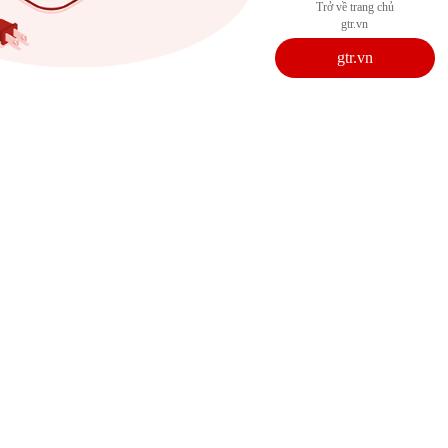
Trở về trang chủ
gtr.vn
gtr.vn