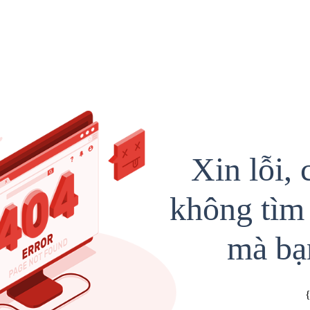
Xin lỗi, 
không tìm 
mà bạ