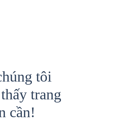
chúng tôi
thấy trang
n cần!
{