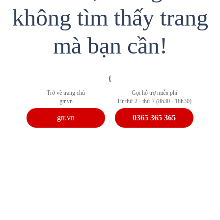
không tìm thấy trang
mà bạn cần!
{
Trở về trang chủ
Gọi hỗ trợ miễn phí
gtr.vn
Từ thứ 2 - thứ 7 (8h30 - 18h30)
gtr.vn
0365 365 365