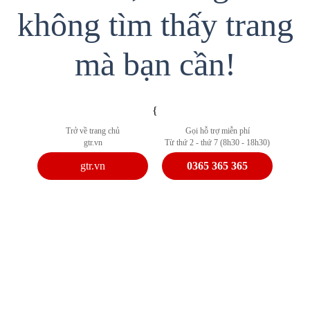
không tìm thấy trang
mà bạn cần!
{
Trở về trang chủ
Gọi hỗ trợ miễn phí
gtr.vn
Từ thứ 2 - thứ 7 (8h30 - 18h30)
gtr.vn
0365 365 365