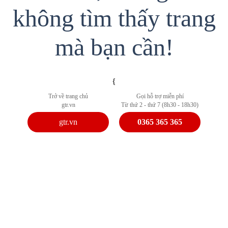
không tìm thấy trang
mà bạn cần!
{
Trở về trang chủ
Gọi hỗ trợ miễn phí
gtr.vn
Từ thứ 2 - thứ 7 (8h30 - 18h30)
gtr.vn
0365 365 365