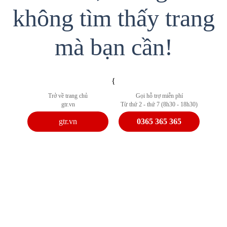
không tìm thấy trang
mà bạn cần!
{
Trở về trang chủ
Gọi hỗ trợ miễn phí
gtr.vn
Từ thứ 2 - thứ 7 (8h30 - 18h30)
gtr.vn
0365 365 365