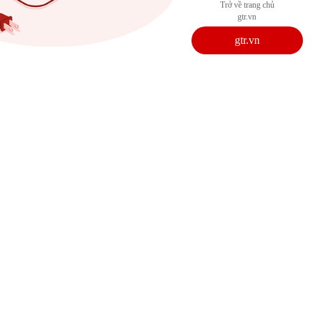
Trở về trang chủ
gtr.vn
gtr.vn