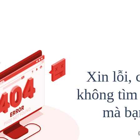
Xin lỗi, 
không tìm 
mà bạ