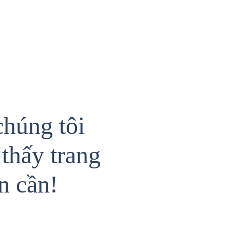
chúng tôi
thấy trang
n cần!
{