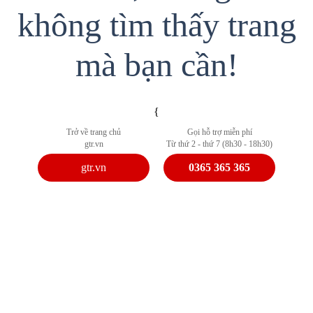
không tìm thấy trang
mà bạn cần!
{
Trở về trang chủ
Gọi hỗ trợ miễn phí
gtr.vn
Từ thứ 2 - thứ 7 (8h30 - 18h30)
gtr.vn
0365 365 365