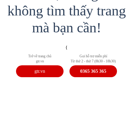
không tìm thấy trang
mà bạn cần!
{
Trở về trang chủ
Gọi hỗ trợ miễn phí
gtr.vn
Từ thứ 2 - thứ 7 (8h30 - 18h30)
gtr.vn
0365 365 365